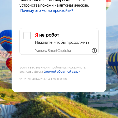
Нам очень жаль, но запросы с вашего
устройства похожи на автоматические.
Почему это могло произойти?
Я не робот
Нажмите, чтобы продолжить
Yandex SmartCaptcha
Если у вас возникли проблемы, пожалуйста,
воспользуйтесь
формой обратной связи
9182570040147251704
:
1786098398