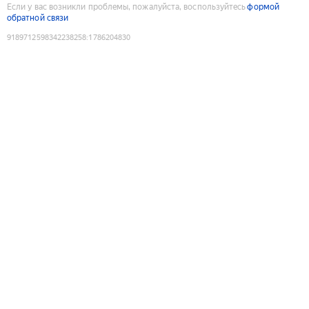
Если у вас возникли проблемы, пожалуйста, воспользуйтесь
формой
обратной связи
9189712598342238258
:
1786204830