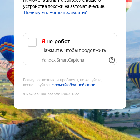
Нам очень жаль, но запросы с вашего
устройства похожи на автоматические.
Почему это могло произойти?
Я не робот
Нажмите, чтобы продолжить
Yandex SmartCaptcha
Если у вас возникли проблемы, пожалуйста,
воспользуйтесь
формой обратной связи
9176723824681583785
:
1786011282