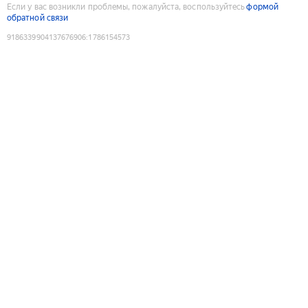
Если у вас возникли проблемы, пожалуйста, воспользуйтесь
формой
обратной связи
9186339904137676906
:
1786154573