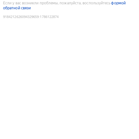
Если у вас возникли проблемы, пожалуйста, воспользуйтесь
формой
обратной связи
9184212626094329659
:
1786122874