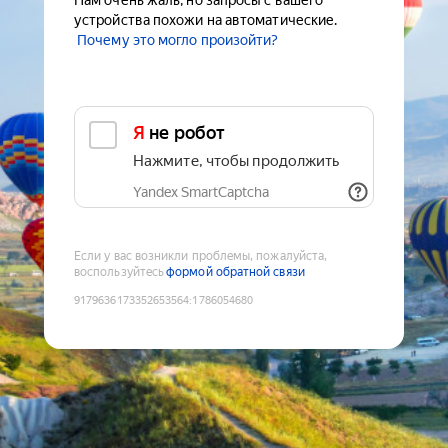
Нам очень жаль, но запросы с вашего
устройства похожи на автоматические.
Почему это могло произойти?
Я не робот
Нажмите, чтобы продолжить
Yandex SmartCaptcha
Если у вас возникли проблемы, пожалуйста,
воспользуйтесь
формой обратной связи
9179636173352653564
:
1786054680