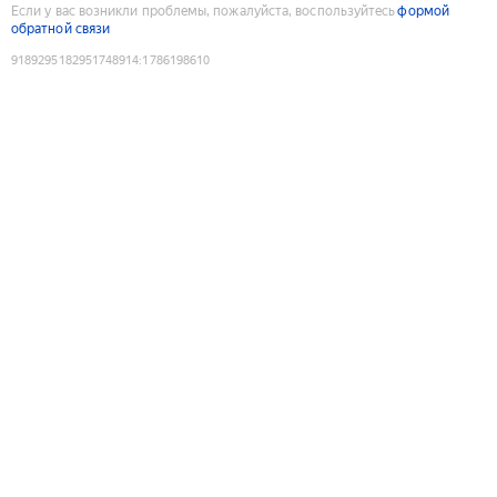
Если у вас возникли проблемы, пожалуйста, воспользуйтесь
формой
обратной связи
9189295182951748914
:
1786198610