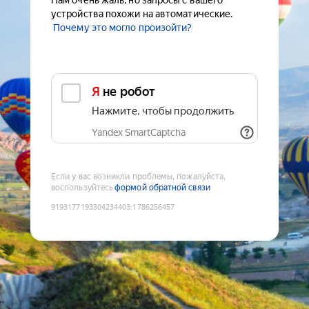
Нам очень жаль, но запросы с вашего
устройства похожи на автоматические.
Почему это могло произойти?
Я не робот
Нажмите, чтобы продолжить
Yandex SmartCaptcha
Если у вас возникли проблемы, пожалуйста,
воспользуйтесь
формой обратной связи
9193177193304234403
:
1786256457