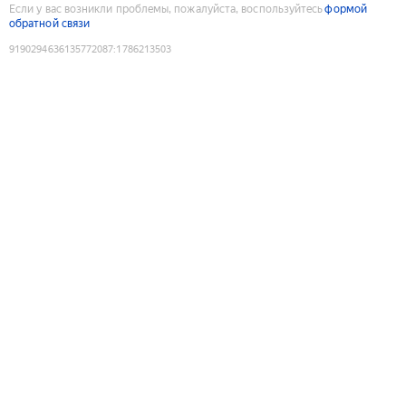
Если у вас возникли проблемы, пожалуйста, воспользуйтесь
формой
обратной связи
9190294636135772087
:
1786213503