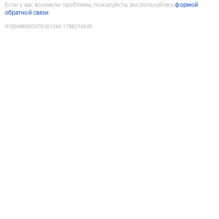
Если у вас возникли проблемы, пожалуйста, воспользуйтесь
формой
обратной связи
9190498803378161244
:
1786216545