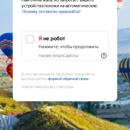
Нам очень жаль, но запросы с вашего
устройства похожи на автоматические.
Почему это могло произойти?
Я не робот
Нажмите, чтобы продолжить
Yandex SmartCaptcha
Если у вас возникли проблемы, пожалуйста,
воспользуйтесь
формой обратной связи
9184191794697602562
:
1786122564