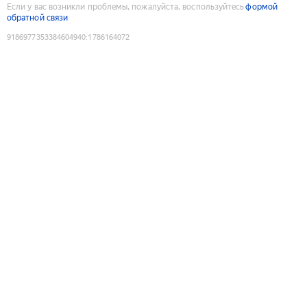
Если у вас возникли проблемы, пожалуйста, воспользуйтесь
формой
обратной связи
9186977353384604940
:
1786164072