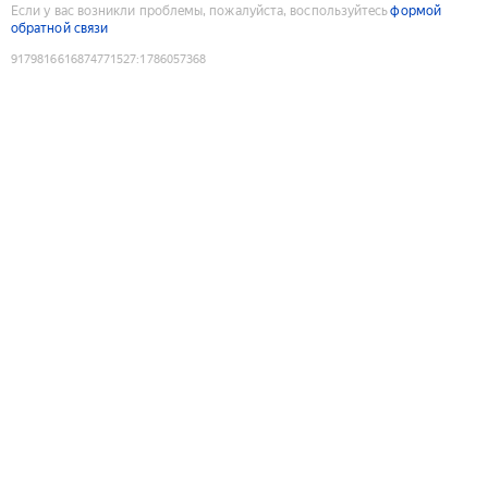
Если у вас возникли проблемы, пожалуйста, воспользуйтесь
формой
обратной связи
9179816616874771527
:
1786057368