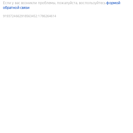
Если у вас возникли проблемы, пожалуйста, воспользуйтесь
формой
обратной связи
9193724662918563452
:
1786264614