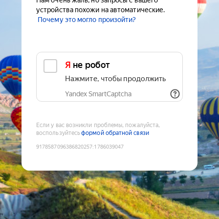
Нам очень жаль, но запросы с вашего
устройства похожи на автоматические.
Почему это могло произойти?
Я не робот
Нажмите, чтобы продолжить
Yandex SmartCaptcha
Если у вас возникли проблемы, пожалуйста,
воспользуйтесь
формой обратной связи
9178587096386820257
:
1786039047