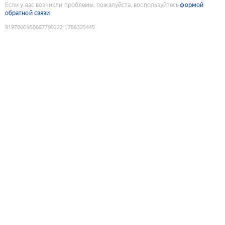
Если у вас возникли проблемы, пожалуйста, воспользуйтесь
формой
обратной связи
9197806958667790222
:
1786325445