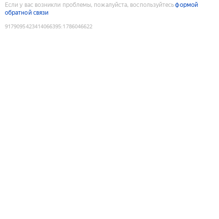
Если у вас возникли проблемы, пожалуйста, воспользуйтесь
формой
обратной связи
9179095423414066395
:
1786046622