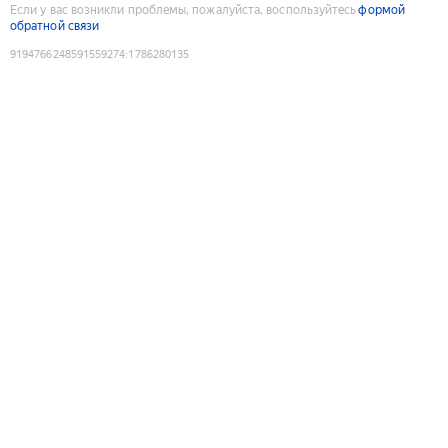
Если у вас возникли проблемы, пожалуйста, воспользуйтесь
формой
обратной связи
9194766248591559274
:
1786280135