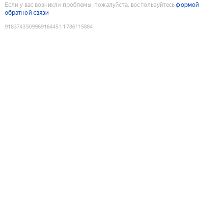
Если у вас возникли проблемы, пожалуйста, воспользуйтесь
формой
обратной связи
9183743509969164451
:
1786115884