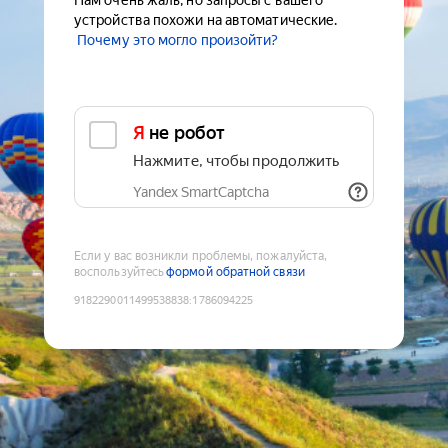
Нам очень жаль, но запросы с вашего
устройства похожи на автоматические.
Почему это могло произойти?
Я не робот
Нажмите, чтобы продолжить
Yandex SmartCaptcha
Если у вас возникли проблемы, пожалуйста,
воспользуйтесь
формой обратной связи
9182290011499538838
:
1786094225