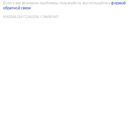
Если у вас возникли проблемы, пожалуйста, воспользуйтесь
формой
обратной связи
9182506233172342256
:
1786097447