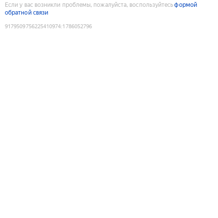
Если у вас возникли проблемы, пожалуйста, воспользуйтесь
формой
обратной связи
9179509756225410974
:
1786052796