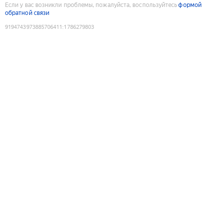
Если у вас возникли проблемы, пожалуйста, воспользуйтесь
формой
обратной связи
9194743973885706411
:
1786279803