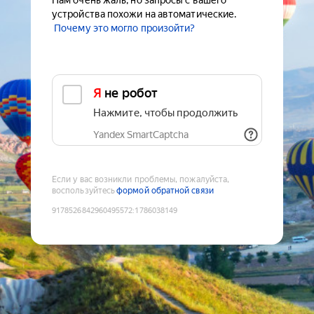
Нам очень жаль, но запросы с вашего
устройства похожи на автоматические.
Почему это могло произойти?
Я не робот
Нажмите, чтобы продолжить
Yandex SmartCaptcha
Если у вас возникли проблемы, пожалуйста,
воспользуйтесь
формой обратной связи
9178526842960495572
:
1786038149