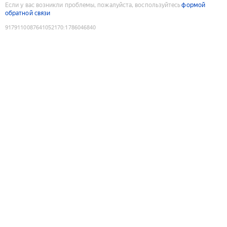
Если у вас возникли проблемы, пожалуйста, воспользуйтесь
формой
обратной связи
9179110087641052170
:
1786046840