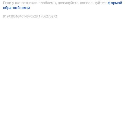
Если у вас возникли проблемы, пожалуйста, воспользуйтесь
формой
обратной связи
9194305684014670528
:
1786273272