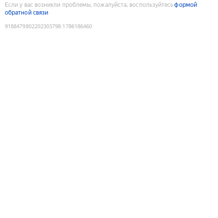
Если у вас возникли проблемы, пожалуйста, воспользуйтесь
формой
обратной связи
9188479802202303798
:
1786186460