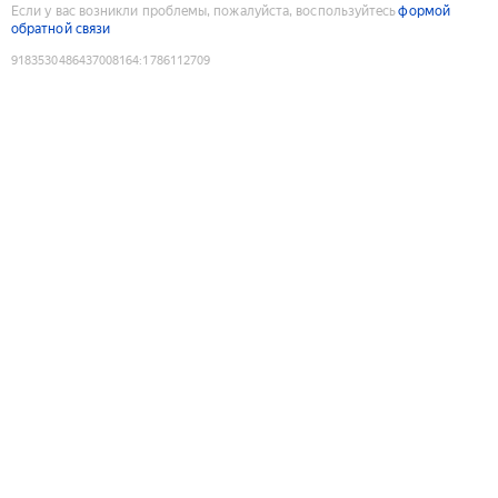
Если у вас возникли проблемы, пожалуйста, воспользуйтесь
формой
обратной связи
9183530486437008164
:
1786112709