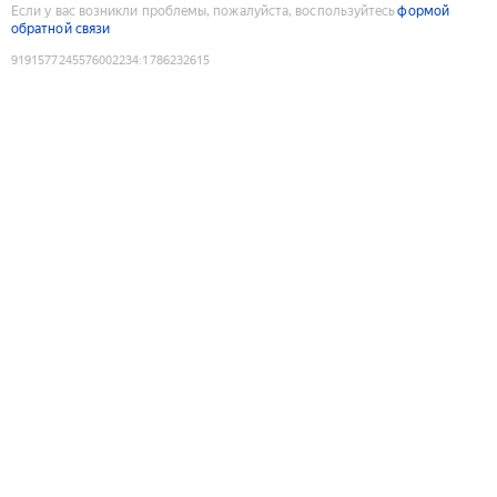
Если у вас возникли проблемы, пожалуйста, воспользуйтесь
формой
обратной связи
9191577245576002234
:
1786232615