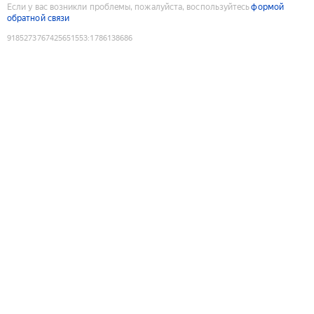
Если у вас возникли проблемы, пожалуйста, воспользуйтесь
формой
обратной связи
9185273767425651553
:
1786138686