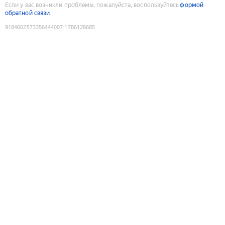
Если у вас возникли проблемы, пожалуйста, воспользуйтесь
формой
обратной связи
9184602573356444007
:
1786128685