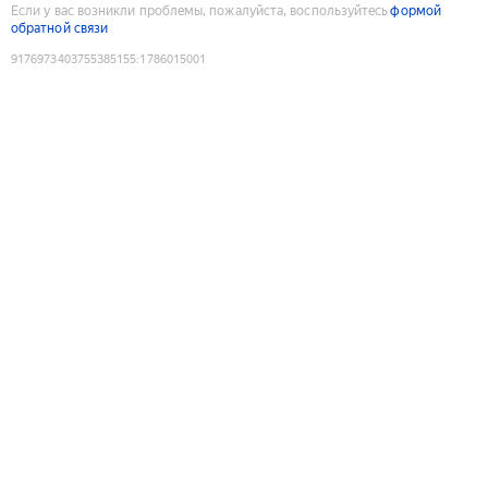
Если у вас возникли проблемы, пожалуйста, воспользуйтесь
формой
обратной связи
9176973403755385155
:
1786015001