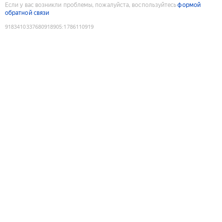
Если у вас возникли проблемы, пожалуйста, воспользуйтесь
формой
обратной связи
9183410337680918905
:
1786110919