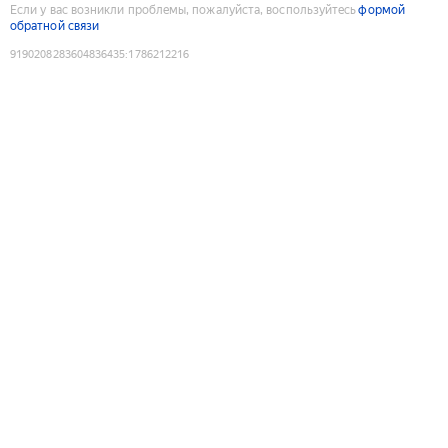
Если у вас возникли проблемы, пожалуйста, воспользуйтесь
формой
обратной связи
9190208283604836435
:
1786212216