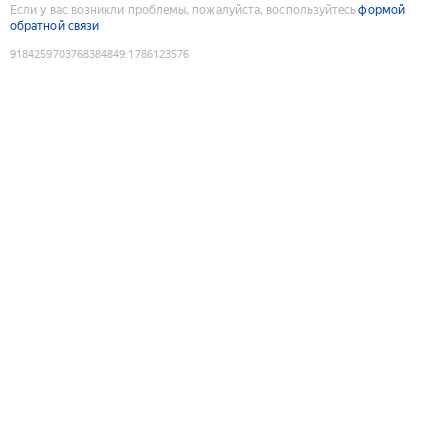
Если у вас возникли проблемы, пожалуйста, воспользуйтесь
формой
обратной связи
9184259703768384849
:
1786123576