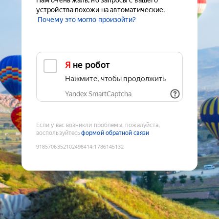
Нам очень жаль, но запросы с вашего
устройства похожи на автоматические.
Почему это могло произойти?
Я не робот
Нажмите, чтобы продолжить
Yandex SmartCaptcha
Если у вас возникли проблемы, пожалуйста,
воспользуйтесь
формой обратной связи
9185706352102498414
:
1786145132