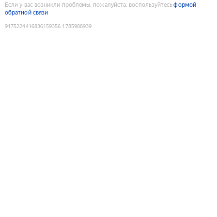
Если у вас возникли проблемы, пожалуйста, воспользуйтесь
формой
обратной связи
9175224416836159356
:
1785988939