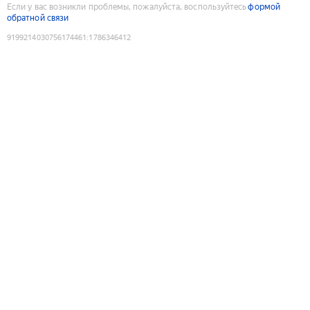
Если у вас возникли проблемы, пожалуйста, воспользуйтесь
формой
обратной связи
9199214030756174461
:
1786346412