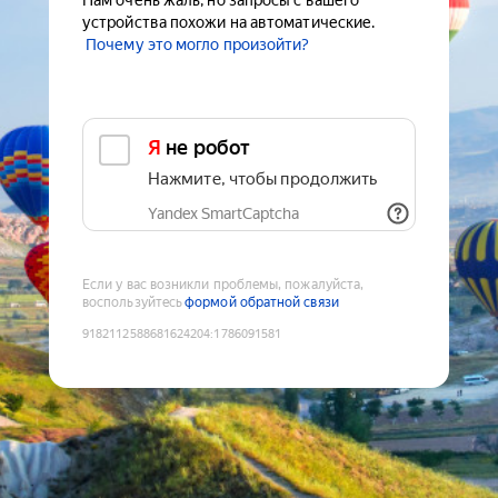
Нам очень жаль, но запросы с вашего
устройства похожи на автоматические.
Почему это могло произойти?
Я не робот
Нажмите, чтобы продолжить
Yandex SmartCaptcha
Если у вас возникли проблемы, пожалуйста,
воспользуйтесь
формой обратной связи
9182112588681624204
:
1786091581