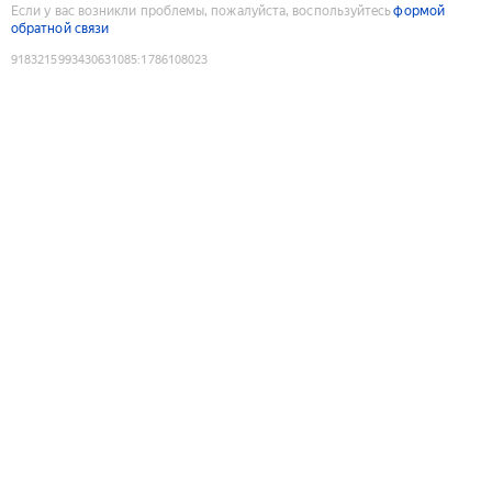
Если у вас возникли проблемы, пожалуйста, воспользуйтесь
формой
обратной связи
9183215993430631085
:
1786108023