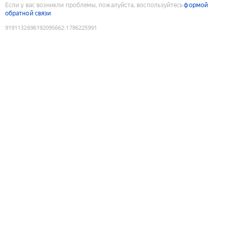
Если у вас возникли проблемы, пожалуйста, воспользуйтесь
формой
обратной связи
9191132696192095662
:
1786225991