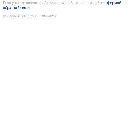
Если у вас возникли проблемы, пожалуйста, воспользуйтесь
формой
обратной связи
9177594543537592586
:
1786024257