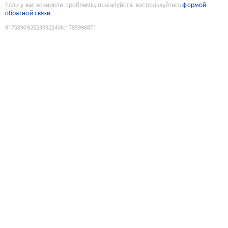
Если у вас возникли проблемы, пожалуйста, воспользуйтесь
формой
обратной связи
9175890925230922406
:
1785998871