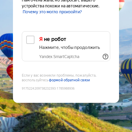
Нам очень жаль, но запросы с вашего
устройства похожи на автоматические.
Почему это могло произойти?
Я не робот
Нажмите, чтобы продолжить
Yandex SmartCaptcha
Если у вас возникли проблемы, пожалуйста,
воспользуйтесь
формой обратной связи
9175224209738232393
:
1785988936