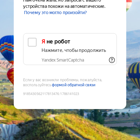
Нам очень жаль, но запросы с вашего
устройства похожи на автоматические.
Почему это могло произойти?
Я не робот
Нажмите, чтобы продолжить
Yandex SmartCaptcha
Если у вас возникли проблемы, пожалуйста,
воспользуйтесь
формой обратной связи
9185430562117813476
:
1786141023