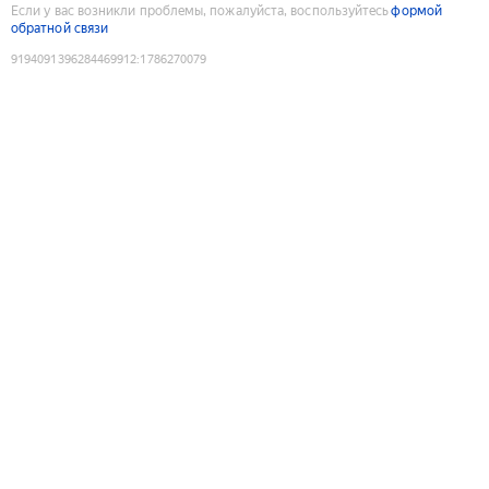
Если у вас возникли проблемы, пожалуйста, воспользуйтесь
формой
обратной связи
9194091396284469912
:
1786270079