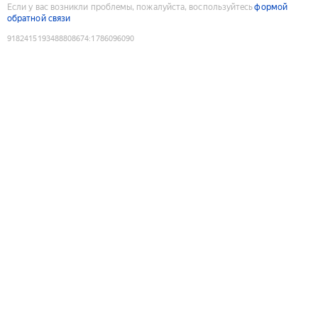
Если у вас возникли проблемы, пожалуйста, воспользуйтесь
формой
обратной связи
9182415193488808674
:
1786096090