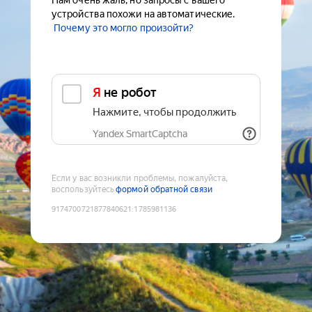
Нам очень жаль, но запросы с вашего
устройства похожи на автоматические.
Почему это могло произойти?
Я не робот
Нажмите, чтобы продолжить
Yandex SmartCaptcha
Если у вас возникли проблемы, пожалуйста,
воспользуйтесь
формой обратной связи
9174700721877840621
:
1785981136