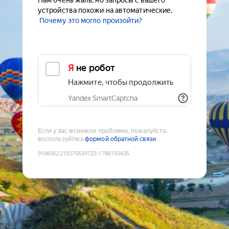
Нам очень жаль, но запросы с вашего
устройства похожи на автоматические.
Почему это могло произойти?
Я не робот
Нажмите, чтобы продолжить
Yandex SmartCaptcha
Если у вас возникли проблемы, пожалуйста,
воспользуйтесь
формой обратной связи
9186062210275630723
:
1786150435