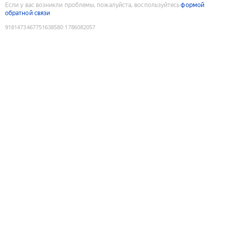
Если у вас возникли проблемы, пожалуйста, воспользуйтесь
формой
обратной связи
9181473467751638580
:
1786082057